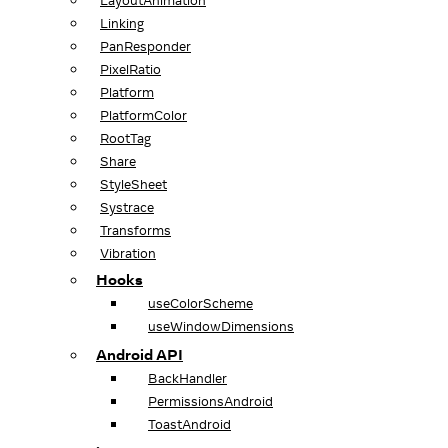
LayoutAnimation
Linking
PanResponder
PixelRatio
Platform
PlatformColor
RootTag
Share
StyleSheet
Systrace
Transforms
Vibration
Hooks
useColorScheme
useWindowDimensions
Android API
BackHandler
PermissionsAndroid
ToastAndroid