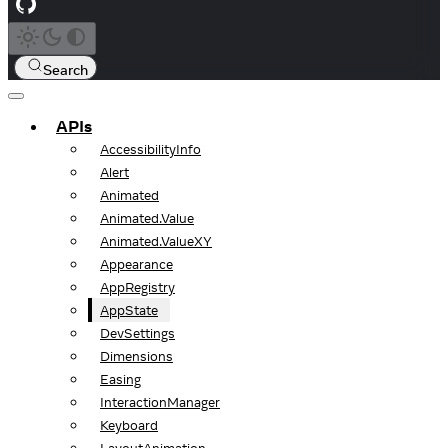
Search
APIs
AccessibilityInfo
Alert
Animated
Animated.Value
Animated.ValueXY
Appearance
AppRegistry
AppState
DevSettings
Dimensions
Easing
InteractionManager
Keyboard