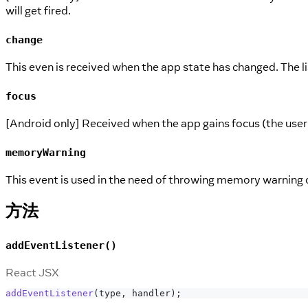
will get fired.
change
This even is received when the app state has changed. The li
focus
[Android only] Received when the app gains focus (the user i
memoryWarning
This event is used in the need of throwing memory warning or
方法
addEventListener()
React JSX
addEventListener
(
type
,
 handler
)
;