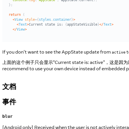
If you don't want to see the AppState update from
t
active
上面的这个例子只会显示"Current state is: active"，这是
recommend to use your own device instead of embedded p
文档
事件
blur
[Android only] Received when the user is not actively intera