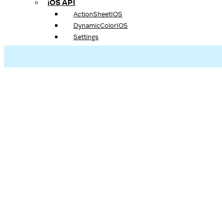
iOS API
ActionSheetIOS
DynamicColorIOS
Settings