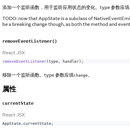
添加一个监听函数，用于监听应用状态的变化。type 参数应填
TODO: now that AppState is a subclass of NativeEventEmi
be a breaking change though, as both the method and event 
removeEventListener()
React JSX
removeEventListener
(
type
,
 handler
)
;
移除一个监听函数。type 参数应填
。
change
属性
currentState
React JSX
AppState
.
currentState
;