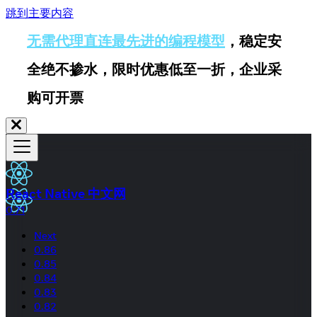
跳到主要内容
无需代理直连最先进的编程模型
，稳定安
全绝不掺水，限时优惠低至一折，企业采
购可开票
React Native 中文网
0.71
Next
0.86
0.85
0.84
0.83
0.82