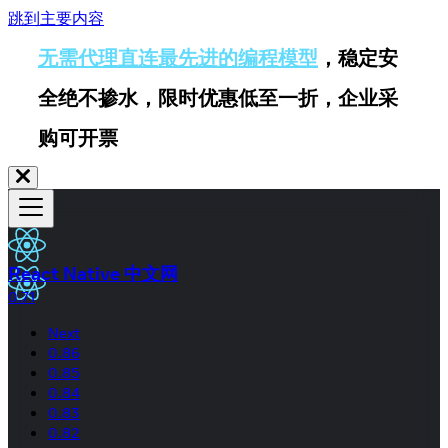
跳到主要内容
无需代理直连最先进的编程模型
，稳定安
全绝不掺水，限时优惠低至一折，企业采
购可开票
React Native 中文网
0.71
Next
0.86
0.85
0.84
0.83
0.82