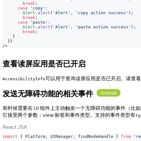
break
;
case
'copy'
:
Alert
.
alert
(
'Alert'
,
'copy action success'
)
;
break
;
case
'paste'
:
Alert
.
alert
(
'Alert'
,
'paste action success'
)
;
break
;
}
}
}
/>
查看读屏应用是否已开启
可以用于查询读屏应用是否已开启。请查看
AccessibilityInfo
发送无障碍功能的相关事件
Android
有时候需要在 UI 组件上主动触发一个无障碍功能的事件（比如
它接受两个参数：view 标签和事件类型。支持的事件类型有
ty
React JSX
import
{
Platform
,
UIManager
,
 findNodeHandle 
}
from
're