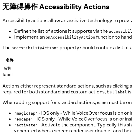
无障碍操作 Accessibility Actions
Accessibility actions allow an assistive technology to prog
Define the list of actions it supports via the
accessibi
Implement an
function to hand
onAccessibilityAction
The
property should contain a list of 
accessibilityActions
名称
名称
label
Actions either represent standard actions, such as clicking 
required for both standard and custom actions, but
is
label
When adding support for standard actions,
must be one
name
- iOS only - While VoiceOver focus is on or
'magicTap'
- iOS only - While VoiceOver focus is on or ins
'escape'
- Activate the component. Typically this s
'activate'
generated when a screen reader user double taps the