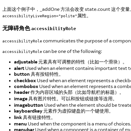
上面这个例子中，_addOne 方法会改变 state.count 这个变量
属性。
accessibilityLiveRegion="polite"
无障碍角色
accessibilityRole
communicates the purpose of a component
accessibilityRole
can be one of the following:
accessibilityRole
adjustable
元素具有可调整的特性（比如一个滑块）。
alert
Used when an element contains important text to
button
具有按钮特性。
checkbox
Used when an element represents a checkbo
combobox
Used when an element represents a combo b
header
作为内容区域的头部（比如导航栏的标题）。
image
具有图片特性。可以和按钮或链接等连用。
imagebutton
Used when the element should be treated
keyboardkey
元素作为虚拟键盘的一个键使用。
link
具有链接特性。
menu
Used when the component is a menu of choices
menubar
Used when a component is a container of mu