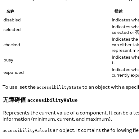
名称
描述
disabled
Indicates whe
Indicates whe
selected
selected or 否
Indicates the
checked
can either ta
represent mi
Indicates whe
busy
t.
Indicates wh
expanded
currently exp
To use, set the
to an object with a specif
accessibilityState
无障碍值
accessibilityValue
Represents the current value of a component. It can be a te
information (minimum, current, and maximum).
is an object. It contains the following fie
accessibilityValue