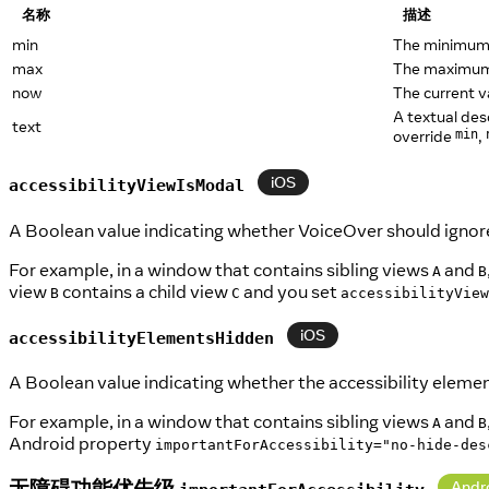
名称
描述
min
The minimum 
max
The maximum 
now
The current v
A textual des
text
override
,
min
iOS
accessibilityViewIsModal
A Boolean value indicating whether VoiceOver should ignore 
For example, in a window that contains sibling views
and
A
B
view
contains a child view
and you set
B
C
accessibilityView
iOS
accessibilityElementsHidden
A Boolean value indicating whether the accessibility elemen
For example, in a window that contains sibling views
and
A
B
Android property
importantForAccessibility="no-hide-des
无障碍功能优先级
Andr