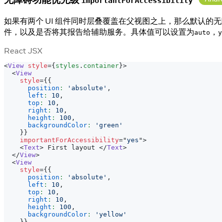
importantForAccessibility
如果有两个 UI 组件同时层叠覆盖在父视图之上，那么默认的
件，以及是否将其报告给辅助服务。具体值可以设置为
，
auto
y
React JSX
<
View
style
=
{
styles
.
container
}
>
<
View
style
=
{
{
position
:
'absolute'
,
left
:
10
,
top
:
10
,
right
:
10
,
height
:
100
,
backgroundColor
:
'green'
}
}
importantForAccessibility
=
"
yes
"
>
<
Text
>
 First layout 
</
Text
>
</
View
>
<
View
style
=
{
{
position
:
'absolute'
,
left
:
10
,
top
:
10
,
right
:
10
,
height
:
100
,
backgroundColor
:
'yellow'
}
}