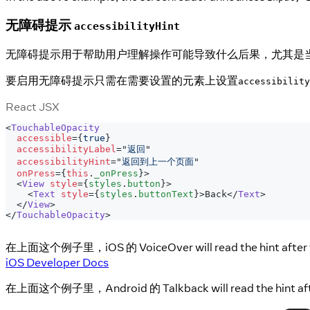
无障碍提示
accessibilityHint
无障碍提示用于帮助用户理解操作可能导致什么后果，尤其是
要启用无障碍提示只需在需要设置的元素上设置
accessibility
React JSX
<
TouchableOpacity
accessible
=
{
true
}
accessibilityLabel
=
"
返回
"
accessibilityHint
=
"
返回到上一个页面
"
onPress
=
{
this
.
_onPress
}
>
<
View
style
=
{
styles
.
button
}
>
<
Text
style
=
{
styles
.
buttonText
}
>
Back
</
Text
>
</
View
>
</
TouchableOpacity
>
在上面这个例子里，iOS 的 VoiceOver will read the hint after the labe
iOS Developer Docs
在上面这个例子里，Android 的 Talkback will read the hint after the