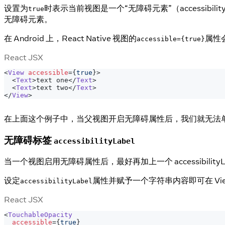
设置为
时表示当前视图是一个“无障碍元素”（accessibi
true
无障碍元素。
在 Android 上，React Native 视图的
属性
accessible={true}
React JSX
<
View
accessible
=
{
true
}
>
<
Text
>
text one
</
Text
>
<
Text
>
text two
</
Text
>
</
View
>
在上面这个例子中，当父视图开启无障碍属性后，我们就无法单独选中't
无障碍标签
accessibilityLabel
当一个视图启用无障碍属性后，最好再加上一个 accessibilit
设定
属性并赋予一个字符串内容即可在 View、
accessibilityLabel
React JSX
<
TouchableOpacity
accessible
=
{
true
}