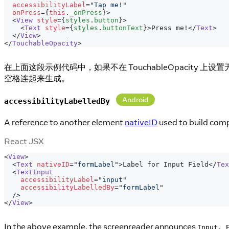
accessibilityLabel
=
"
Tap me!
"
onPress
=
{
this
.
_onPress
}
>
<
View
style
=
{
styles
.
button
}
>
<
Text
style
=
{
styles
.
buttonText
}
>
Press me!
</
Text
>
</
View
>
</
TouchableOpacity
>
在上面这段示例代码中，如果不在 TouchableOpacity 上
空格连起来生成。
Android
accessibilityLabelledBy
A reference to another element
nativeID
used to build comp
React JSX
<
View
>
<
Text
nativeID
=
"
formLabel
"
>
Label for Input Field
</
Tex
<
TextInput
accessibilityLabel
=
"
input
"
accessibilityLabelledBy
=
"
formLabel
"
/>
</
View
>
In the above example, the screenreader announces
Input, 