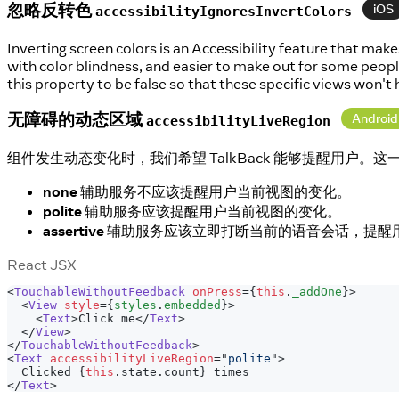
忽略反转色
iOS
accessibilityIgnoresInvertColors
Inverting screen colors is an Accessibility feature that mak
with color blindness, and easier to make out for some peopl
this property to be false so that these specific views won't 
无障碍的动态区域
Android
accessibilityLiveRegion
组件发生动态变化时，我们希望 TalkBack 能够提醒用户。
none
辅助服务不应该提醒用户当前视图的变化。
polite
辅助服务应该提醒用户当前视图的变化。
assertive
辅助服务应该立即打断当前的语音会话，提醒
React JSX
<
TouchableWithoutFeedback
onPress
=
{
this
.
_addOne
}
>
<
View
style
=
{
styles
.
embedded
}
>
<
Text
>
Click me
</
Text
>
</
View
>
</
TouchableWithoutFeedback
>
<
Text
accessibilityLiveRegion
=
"
polite
"
>
  Clicked 
{
this
.
state
.
count
}
 times
</
Text
>