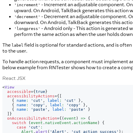
- Increment an adjustable component. On 
'increment'
upward. On Android, TalkBack generates this action w
- Decrement an adjustable component. On 
'decrement'
downward. On Android, TalkBack generates this actio
- Android only - This action is generated 
'longpress'
perform the same action as when the user holds down 
The
field is optional for standard actions, and is ofte
label
to the user.
To handle action requests, a component must implement a
below example from RNTester shows how to create a compo
React JSX
<
View
accessible
=
{
true
}
accessibilityActions
=
{
[
{
name
:
'cut'
,
label
:
'cut'
}
,
{
name
:
'copy'
,
label
:
'copy'
}
,
{
name
:
'paste'
,
label
:
'paste'
}
]
}
onAccessibilityAction
=
{
(
event
)
=>
{
switch
(
event
.
nativeEvent
.
actionName
)
{
case
'cut'
:
Alert
.
alert
(
'Alert'
,
'cut action success'
)
;