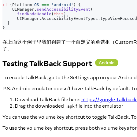
if
(
Platform
.
OS
===
'android'
)
{
UIManager
.
sendAccessibilityEvent
(
findNodeHandle
(
this
)
,
UIManager
.
AccessibilityEventTypes
.
typeViewFocused
}
}
在上面这个例子里我们创建了一个自定义的单选框（CustomRa
了。
Testing TalkBack Support
Android
To enable TalkBack, go to the Settings app on your Android d
P.S. Android emulator doesn’t have TalkBack by default. To i
Download TalkBack file here:
https://google-talkbac
Drag the downloaded
file into the emulator
.apk
You can use the volume key shortcut to toggle TalkBack. To 
To use the volume key shortcut, press both volume keys for 3