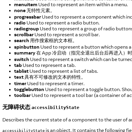
menuitem
Used to represent an item within a menu.
none
无特性元素。
progressbar
Used to represent a component which indi
radio
Used to represent a radio button.
radiogroup
Used to represent a group of radio button
scrollbar
Used to represent a scroll bar.
search
用作搜索框的文本框。
spinbutton
Used to represent a button which opens a l
summary
在 App 冷启动（指完全退出后台后再进入
switch
Used to represent a switch which can be turned
tab
Used to represent a tab.
tablist
Used to represent a list of tabs.
text
具有不可修改的文本的特性。
timer
Used to represent a timer.
togglebutton
Used to represent a toggle button. Should
toolbar
Used to represent a tool bar (a container of 
无障碍状态
accessibilityState
Describes the current state of a component to the user of a
is an object. It contains the following fie
accessibilityState