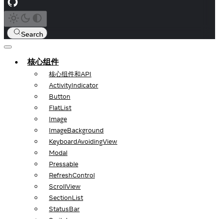
Search
核心组件
核心组件和API
ActivityIndicator
Button
FlatList
Image
ImageBackground
KeyboardAvoidingView
Modal
Pressable
RefreshControl
ScrollView
SectionList
StatusBar