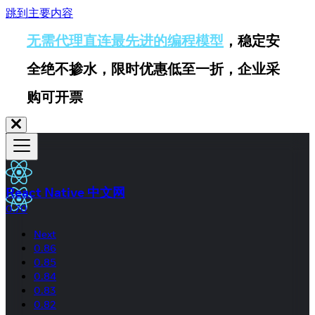
跳到主要内容
无需代理直连最先进的编程模型
，稳定安
全绝不掺水，限时优惠低至一折，企业采
购可开票
React Native 中文网
0.70
Next
0.86
0.85
0.84
0.83
0.82