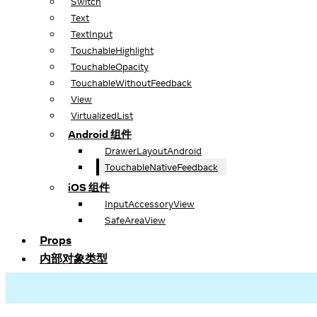
Switch
Text
TextInput
TouchableHighlight
TouchableOpacity
TouchableWithoutFeedback
View
VirtualizedList
Android 组件
DrawerLayoutAndroid
TouchableNativeFeedback
iOS 组件
InputAccessoryView
SafeAreaView
Props
内部对象类型