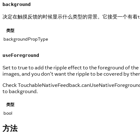
background
决定在触摸反馈的时候显示什么类型的背景。它接受一个有着
t
类型
backgroundPropType
useForeground
Set to true to add the ripple effect to the foreground of the 
images, and you don't want the ripple to be covered by the
Check TouchableNativeFeedback.canUseNativeForeground() firs
to background.
类型
bool
方法