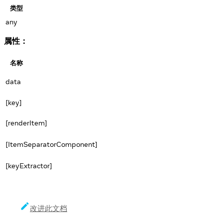
类型
any
属性：
名称
data
[key]
[renderItem]
[ItemSeparatorComponent]
[keyExtractor]
改进此文档