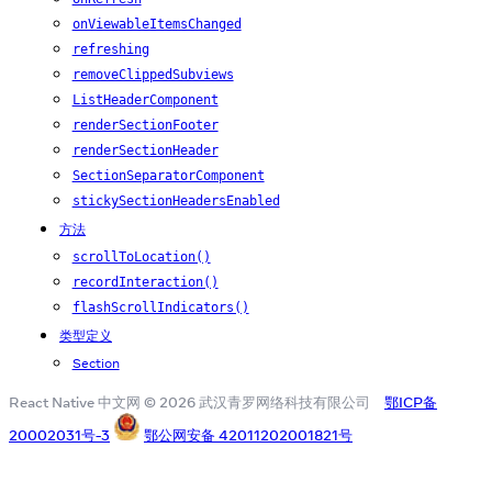
onViewableItemsChanged
refreshing
removeClippedSubviews
ListHeaderComponent
renderSectionFooter
renderSectionHeader
SectionSeparatorComponent
stickySectionHeadersEnabled
方法
scrollToLocation()
recordInteraction()
flashScrollIndicators()
类型定义
Section
React Native 中文网 © 2026 武汉青罗网络科技有限公司
鄂ICP备
20002031号-3
鄂公网安备 42011202001821号