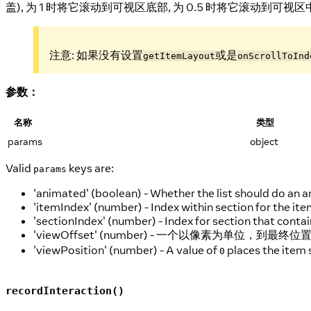
盖), 为 1 时将它滚动到可视区底部, 为 0.5 时将它滚动到可视
注意: 如果没有设置
或是
getItemLayout
onScrollToInd
参数：
名称
类型
params
object
Valid
keys are:
params
'animated' (boolean) - Whether the list should do an a
'itemIndex' (number) - Index within section for the item
'sectionIndex' (number) - Index for section that contai
'viewOffset' (number) - 一个以像素为单位，
'viewPosition' (number) - A value of
places the item 
0
recordInteraction()