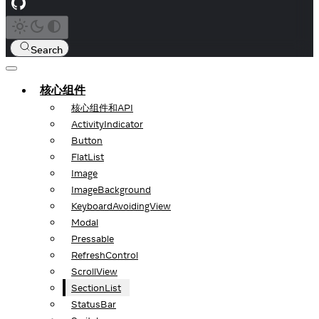
Search
核心组件
核心组件和API
ActivityIndicator
Button
FlatList
Image
ImageBackground
KeyboardAvoidingView
Modal
Pressable
RefreshControl
ScrollView
SectionList
StatusBar