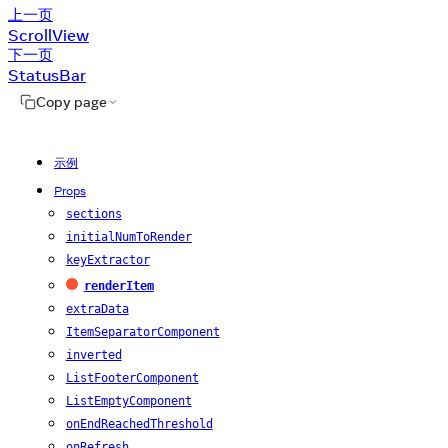
上一页
ScrollView
下一页
StatusBar
Copy page
示例
Props
sections
initialNumToRender
keyExtractor
renderItem
必需
extraData
ItemSeparatorComponent
inverted
ListFooterComponent
ListEmptyComponent
onEndReachedThreshold
onRefresh