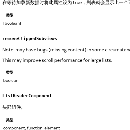
在等待加载新数据时将此属性设为 true，列表就会显示出一
类型
[boolean]
removeClippedSubviews
Note: may have bugs (missing content) in some circumstance
This may improve scroll performance for large lists.
类型
boolean
ListHeaderComponent
头部组件。
类型
component, function, element