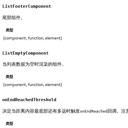
ListFooterComponent
尾部组件。
类型
[component, function, element]
ListEmptyComponent
当列表数据为空时渲染的组件。
类型
[component, function, element]
onEndReachedThreshold
决定当距离内容最底部还有多远时触发
回调。注
onEndReached
类型