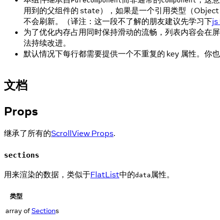
PureComponent
Component
用到的父组件的 state），如果是一个引用类型（Obj
不会刷新。（译注：这一段不了解的朋友建议先学习下
j
为了优化内存占用同时保持滑动的流畅，列表内容会在屏
法持续改进。
默认情况下每行都需要提供一个不重复的 key 属性。你
文档
Props
继承了所有的
ScrollView Props
.
sections
用来渲染的数据，类似于
FlatList
中的
属性。
data
类型
array of
Section
s