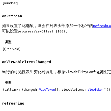
[number]
onRefresh
如果设置了此选项，则会在列表头部添加一个标准的
RefreshCo
可以设置
。
progressViewOffset={100}
类型
[() => void]
onViewableItemsChanged
当行的可见性发生变化时调用，根据
属性定
viewabilityConfig
类型
(callback: {changed:
ViewToken
[], viewableItems:
ViewToken
[]})
refreshing