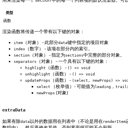
用来渲染每一个 section 中的每一个列表项的默认渲染器。可以在
类型
函数
渲染函数将传递一个带有以下键的对象：
（对象） - 此部分
键中指定的项目对象
item
data
（数字） - 该项在部分内的索引。
index
（对象） - 指定为
中完整的部分对象。
section
sections
（对象） - 一个具有以下键的对象：
separators
（函数） -
highlight
() => void
（函数） -
unhighlight
() => void
（函数） -
updateProps
(select, newProps) => vo
（枚举值）- 可能值为
，
select
leading
trail
(对象)
newProps
extraData
如果有除
以外的数据用在列表中（不论是用在
data
renderItem
数组中），然后再修改其值，否则界面很可能不会刷新。