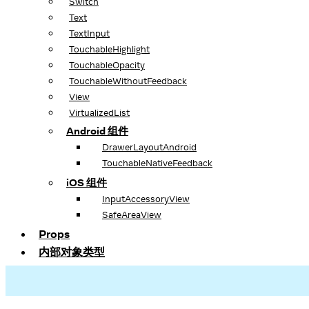
Switch
Text
TextInput
TouchableHighlight
TouchableOpacity
TouchableWithoutFeedback
View
VirtualizedList
Android 组件
DrawerLayoutAndroid
TouchableNativeFeedback
iOS 组件
InputAccessoryView
SafeAreaView
Props
内部对象类型