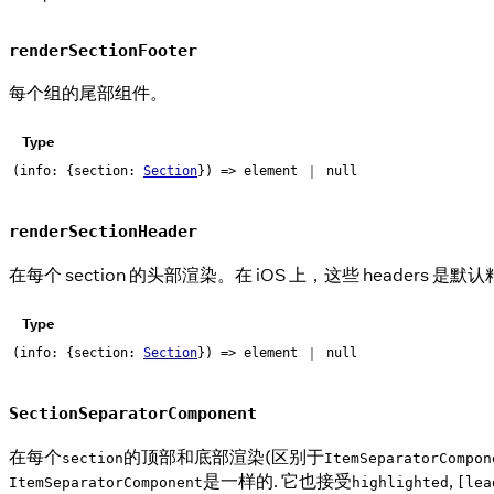
renderSectionFooter
每个组的尾部组件。
Type
(info: {section:
Section
}) => element ｜ null
renderSectionHeader
在每个 section 的头部渲染。在 iOS 上，这些 headers 是默
Type
(info: {section:
Section
}) => element ｜ null
SectionSeparatorComponent
在每个
的顶部和底部渲染(区别于
section
ItemSeparatorCompon
是一样的. 它也接受
,
ItemSeparatorComponent
highlighted
[lea