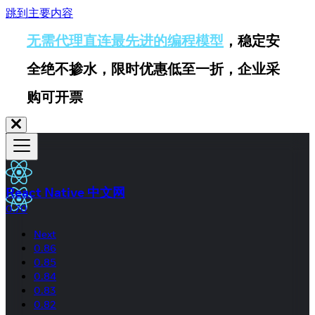
跳到主要内容
无需代理直连最先进的编程模型
，稳定安
全绝不掺水，限时优惠低至一折，企业采
购可开票
React Native 中文网
0.70
Next
0.86
0.85
0.84
0.83
0.82