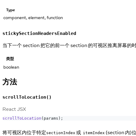
Type
component, element, function
stickySectionHeadersEnabled
当下一个 section 把它的前一个 section 的可视区推离屏幕
类型
boolean
方法
scrollToLocation()
React JSX
scrollToLocation
(
params
)
;
将可视区内位于特定
或
(sectio
sectionIndex
itemIndex