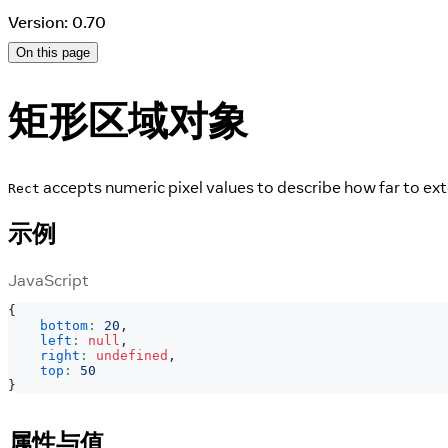
Version: 0.70
On this page
矩形区域对象
accepts numeric pixel values to describe how far to exte
Rect
示例
JavaScript
{
bottom
:
20
,
left
:
null
,
right
:
undefined
,
top
:
50
}
属性与值