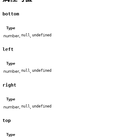
bottom
Type
number,
,
null
undefined
left
Type
number,
,
null
undefined
right
Type
number,
,
null
undefined
top
Type