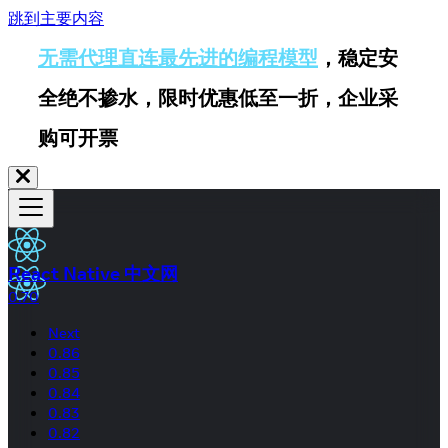
跳到主要内容
无需代理直连最先进的编程模型
，稳定安
全绝不掺水，限时优惠低至一折，企业采
购可开票
React Native 中文网
0.70
Next
0.86
0.85
0.84
0.83
0.82