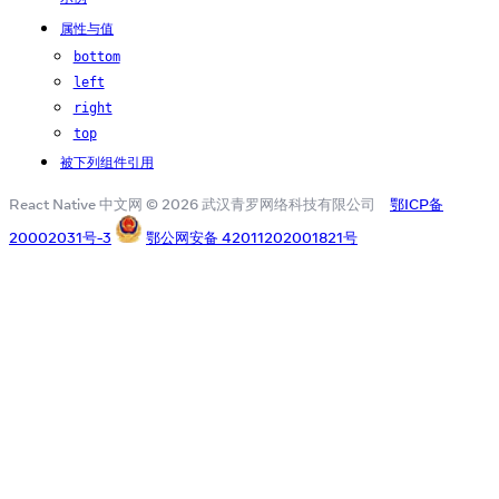
属性与值
bottom
left
right
top
被下列组件引用
React Native 中文网 © 2026 武汉青罗网络科技有限公司
鄂ICP备
20002031号-3
鄂公网安备 42011202001821号