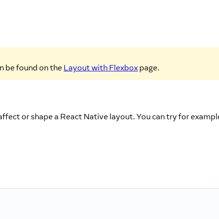
n be found on the
Layout with Flexbox
page.
ffect or shape a React Native layout. You can try for exampl