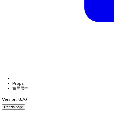
Props
布局属性
Version: 0.70
On this page