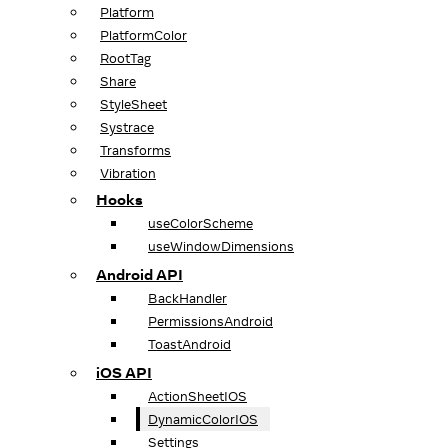
Platform
PlatformColor
RootTag
Share
StyleSheet
Systrace
Transforms
Vibration
Hooks
useColorScheme
useWindowDimensions
Android API
BackHandler
PermissionsAndroid
ToastAndroid
iOS API
ActionSheetIOS
DynamicColorIOS
Settings