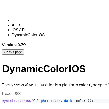
APIs
iOS API
DynamicColorIOS
Version: 0.70
On this page
DynamicColorIOS
The
function is a platform color type specif
DynamicColorIOS
React JSX
DynamicColorIOS
(
{
light
:
 color
,
dark
:
 color 
}
)
;