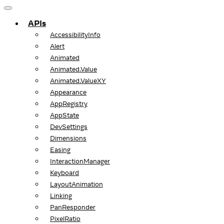
APIs
AccessibilityInfo
Alert
Animated
Animated.Value
Animated.ValueXY
Appearance
AppRegistry
AppState
DevSettings
Dimensions
Easing
InteractionManager
Keyboard
LayoutAnimation
Linking
PanResponder
PixelRatio