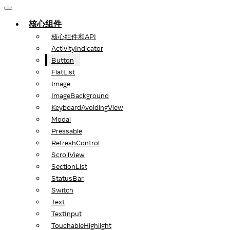
核心组件
核心组件和API
ActivityIndicator
Button
FlatList
Image
ImageBackground
KeyboardAvoidingView
Modal
Pressable
RefreshControl
ScrollView
SectionList
StatusBar
Switch
Text
TextInput
TouchableHighlight