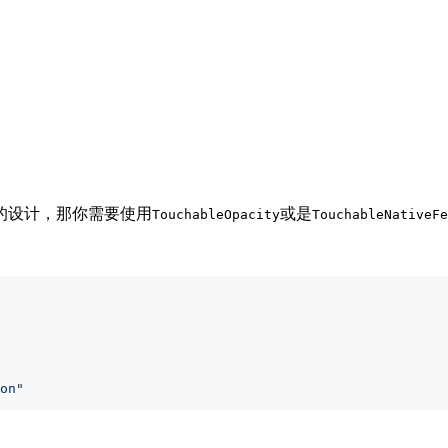
的设计，那你需要使用
或是
TouchableOpacity
TouchableNativeFe
on
"