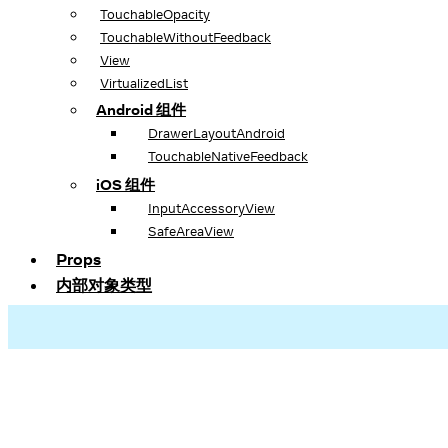
TouchableOpacity
TouchableWithoutFeedback
View
VirtualizedList
Android 组件
DrawerLayoutAndroid
TouchableNativeFeedback
iOS 组件
InputAccessoryView
SafeAreaView
Props
内部对象类型